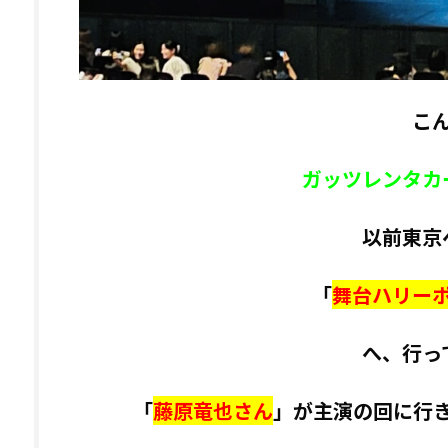
こ
ガッツレンタカ
以前東京
「
舞台ハリー
へ、行っ
「
藤原竜也さん
」が主演の回に行き