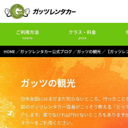
ご利用方法
クラス・料金
how to
price
HOME
ガッツレンタカー公式ブログ
ガッツの観光
【ガッツレ
ガッツの観光
日本全国にはまだまだ知らないところ、行ったこと
国のガッツレンタカー店長がこっそり教える「とっ
介します。車でなければ行けないところもあります
タカーをご利用ください。