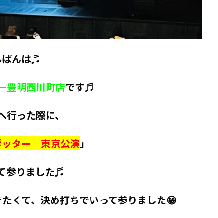
んばんは♬
ー豊明西川町店
です♬
へ行った際に、
ポッター 東京公演
」
て参りました♬
たくて、決め打ちでいって参りました😁