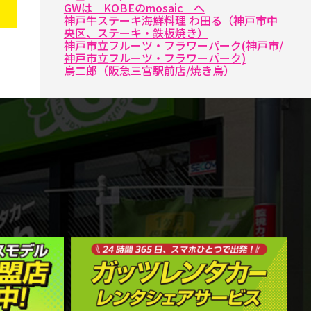
GWは KOBEのmosaic へ
神戸牛ステーキ海鮮料理 わ田る（神戸市中
央区、ステーキ・鉄板焼き）
神戸市立フルーツ・フラワーパーク(神戸市/
神戸市立フルーツ・フラワーパーク)
鳥二郎（阪急三宮駅前店/焼き鳥）