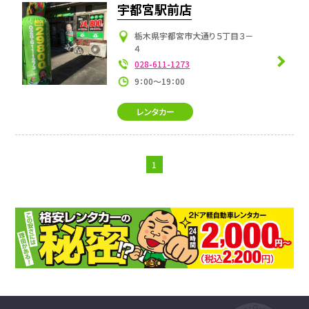
宇都宮駅前店
栃木県宇都宮市大通り５丁目３－
４
028-611-1273
9：00～19：00
レンタカー
1