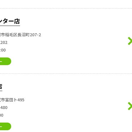
ンター店
市稲毛区長沼町207-2
2202
:00
ー
店
市富田ト495
5480
00
ー