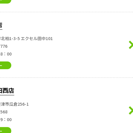
店
柏1-3-5 エクセル田中101
7776
18：00
ー
田西店
津市瓜倉256-1
5568
19：00
ー