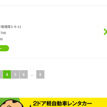
増尾3-9-11
7700
00
ー
4
5
6
...
8