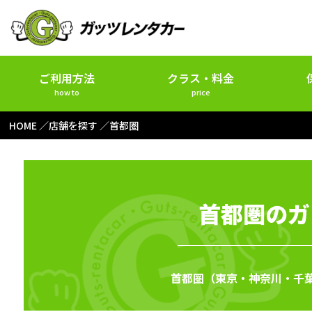
ご利用方法
クラス・料金
how to
price
HOME
店舗を探す
首都圏
首都圏のガ
首都圏（東京・神奈川・千