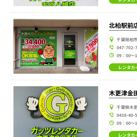
北柏駅前
千葉県柏市北
047-702-
09：00～
レンタカ
木更津金
千葉県木更
0438-40-
09：00～
レンタカ