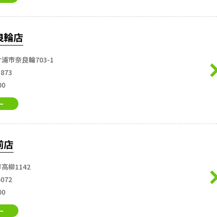
良輪店
浦市奈良輪703-1
5873
00
ー
前店
高柳1142
6072
00
ー