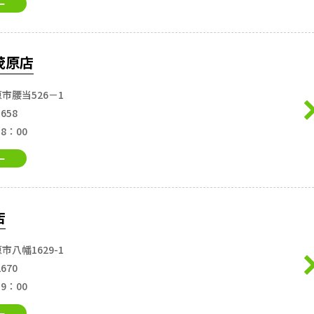
ー
茂原店
市腰当526－1
-658
18：00
ー
店
市八幡1629-1
2670
19：00
ー