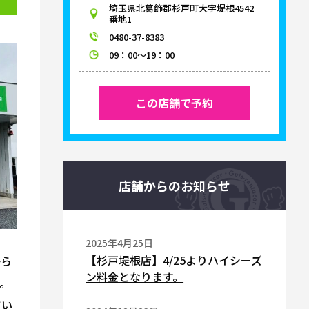
埼玉県北葛飾郡杉戸町大字堤根4542
番地1
0480-37-8383
09：00～19：00
この店舗で予約
店舗からのお知らせ
2025年4月25日
【杉戸堤根店】4/25よりハイシーズ
から
ン料金となります。
。
てい