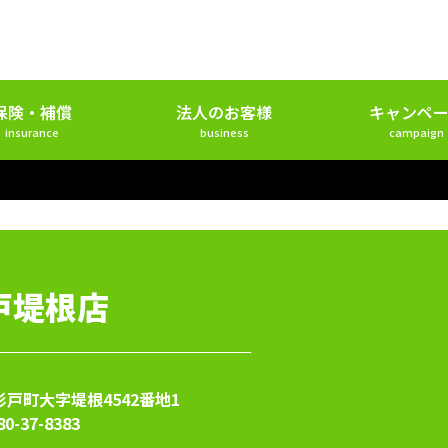
保険・補償
法人のお客様
キャンペー
insurance
business
campaign
戸堤根店
戸町大字堤根4542番地1
80-37-8383