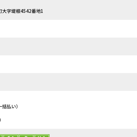
大字堤根4542番地1
一括払い）
）