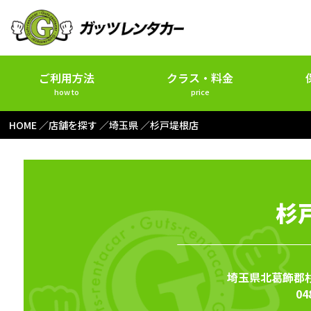
ご利用方法
クラス・料金
how to
price
HOME
店舗を探す
埼玉県
杉戸堤根店
杉
埼玉県北葛飾郡杉
04