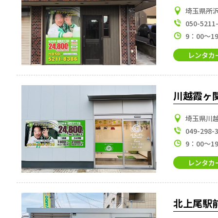
埼玉県所沢
050-5211
9：00～1
レンタカ
川越霞ヶ
埼玉県川越
049-298-
9：00～1
レンタカ
北上尾駅