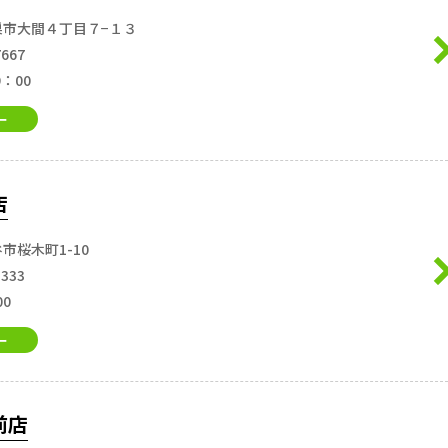
巣市大間４丁目７−１３
7667
9：00
ー
店
市桜木町1-10
3333
00
ー
前店