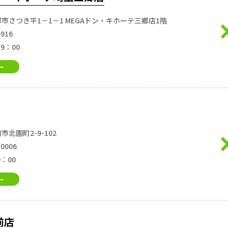
市さつき平1－1－1 MEGAドン・キホーテ三郷店1階
6916
19：00
ー
北園町2-9-102
-0006
9：00
ー
前店