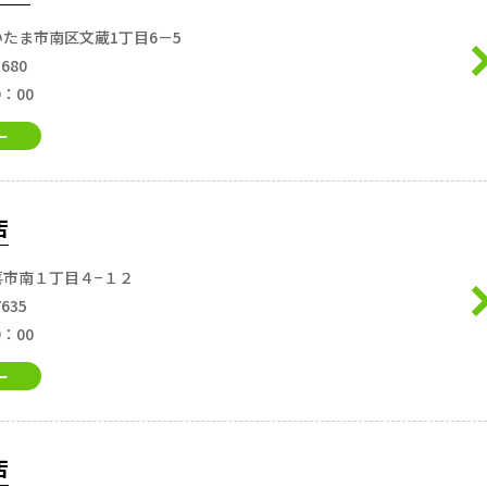
たま市南区文蔵1丁目6－5
5680
9：00
ー
店
喜市南１丁目４−１２
7635
9：00
ー
店