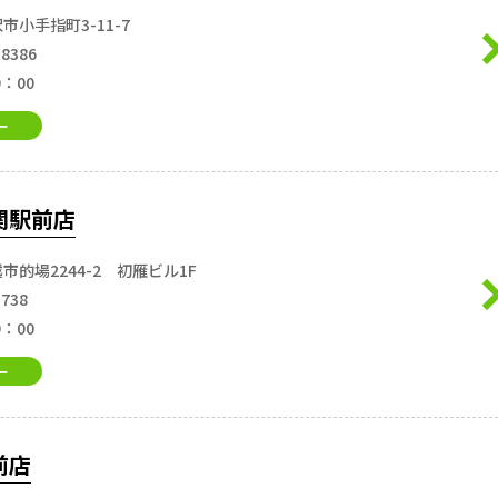
市小手指町3-11-7
-8386
9：00
ー
関駅前店
市的場2244-2 初雁ビル1F
3738
9：00
ー
前店