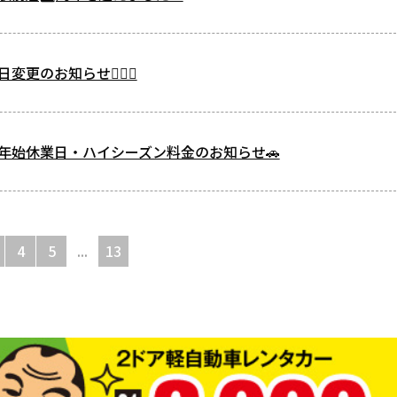
更のお知らせ🙇🏻‍♀️
年始休業日・ハイシーズン料金のお知らせ🚗
4
5
...
13