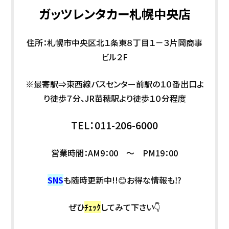
ガッツレンタカー札幌中央店
住所：札幌市中央区北１条東８丁目１－３片岡商事
ビル２F
※最寄駅⇒東西線バスセンター前駅の１０番出口よ
り徒歩７分、JR苗穂駅より徒歩１０分程度
TEL：011-206-6000
営業時間：AM9：00 ～ PM19：00
SNS
も随時更新中!!😊お得な情報も⁉
ぜひ
ﾁｪｯｸ
してみて下さい👇