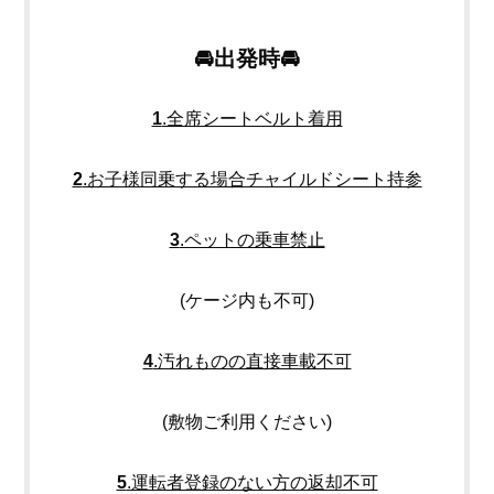
🚘出発時🚘
1
.全席シートベルト着用
2
.お子様同乗する場合チャイルドシート持参
3
.ペットの乗車禁止
(ケージ内も不可)
4
.汚れものの直接車載不可
(敷物ご利用ください)
5
.運転者登録のない方の返却不可