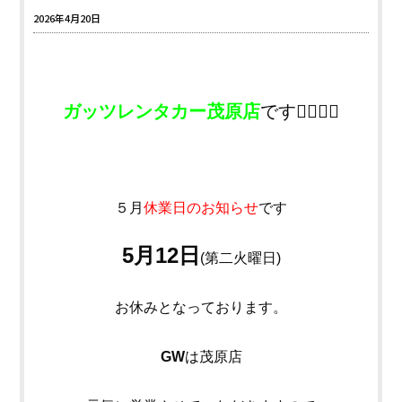
2026年4月20日
ガッツレンタカー茂原店
です💁‍♀️💁‍♂️
５月
休業日のお知らせ
です
5月12日
(第二火曜日)
お休みとなっております。
GW
は茂原店