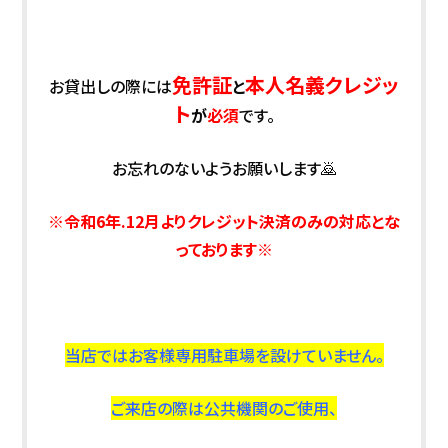
免許証
本人名義クレジッ
お貸出しの際には
と
ト
が
必須
です。
お忘れのないようお願いします🙇
※令和6年.12月よりクレジット決済のみの対応とな
っております※
当店ではお客様専用駐車場を設けていません。
ご来店の際は公共機関のご使用、