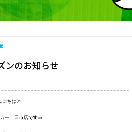
報
ズンのお知らせ
んにちは🌞
カー二日市店です🚗