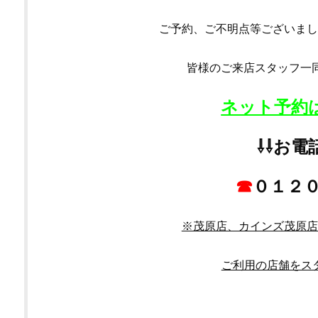
ご予約、ご不明点等ございまし
皆様のご来店スタッフ一同
ネット予約は
⇩⇩お電
☎
０１２０
※茂原店、カインズ茂原店
ご利用の店舗をス