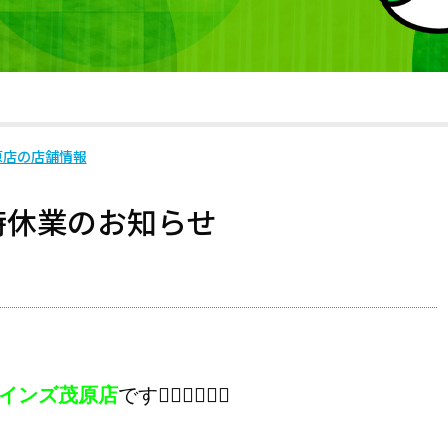
原店の店舗情報
時休業のお知らせ
インズ茂原店
です💁🏻‍♀️💁🏻‍♂️