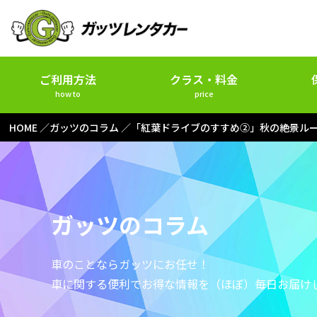
ご利用方法
クラス・料金
how to
price
HOME
ガッツのコラム
「紅葉ドライブのすすめ②」秋の絶景ル
ガッツのコラム
車のことならガッツにお任せ！
車に関する便利でお得な情報を
（ほぼ）毎日お届け