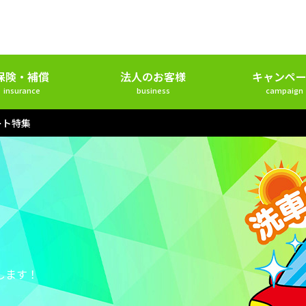
保険・補償
法人のお客様
キャンペー
insurance
business
campaign
ート特集
します！