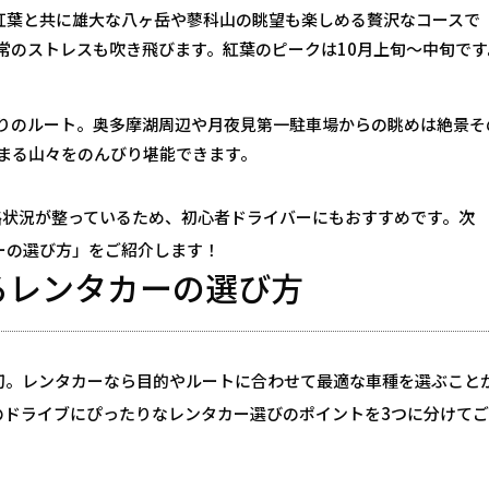
。紅葉と共に雄大な八ヶ岳や蓼科山の眺望も楽しめる贅沢なコースで
常のストレスも吹き飛びます。紅葉のピークは10月上旬〜中旬です
りのルート。奥多摩湖周辺や月夜見第一駐車場からの眺めは絶景そ
まる山々をのんびり堪能できます。
路状況が整っているため、初心者ドライバーにもおすすめです。次
ーの選び方」をご紹介します！
えるレンタカーの選び方
切。レンタカーなら目的やルートに合わせて最適な車種を選ぶこと
のドライブにぴったりなレンタカー選びのポイントを3つに分けてご