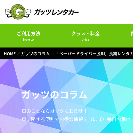
ご利用方法
クラス・料金
how to
price
HOME
ガッツのコラム
「ペーパードライバー脱却」長期レンタ
ガッツのコラム
車のことならガッツにお任せ！
車に関する便利でお得な情報を
（ほぼ）毎日お届け