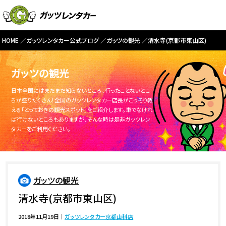
HOME
ガッツレンタカー公式ブログ
ガッツの観光
清水寺(京都市東山区)
ガッツの観光
日本全国にはまだまだ知らないところ、行ったことないとこ
ろが盛りだくさん！全国のガッツレンタカー店長がこっそり教
える「とっておきの観光スポット」をご紹介します。車でなけれ
ば行けないところもありますが、そんな時は是非ガッツレン
タカーをご利用ください。
ガッツの観光
清水寺(京都市東山区)
2018年11月19日
｜
ガッツレンタカー京都山科店