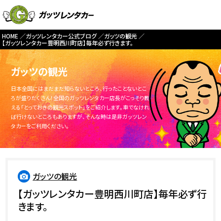
HOME
ガッツレンタカー公式ブログ
ガッツの観光
【ガッツレンタカー豊明西川町店】毎年必ず行きます。
ガッツの観光
日本全国にはまだまだ知らないところ、行ったことないとこ
ろが盛りだくさん！全国のガッツレンタカー店長がこっそり教
える「とっておきの観光スポット」をご紹介します。車でなけれ
ば行けないところもありますが、そんな時は是非ガッツレン
タカーをご利用ください。
ガッツの観光
【ガッツレンタカー豊明西川町店】毎年必ず行
きます。