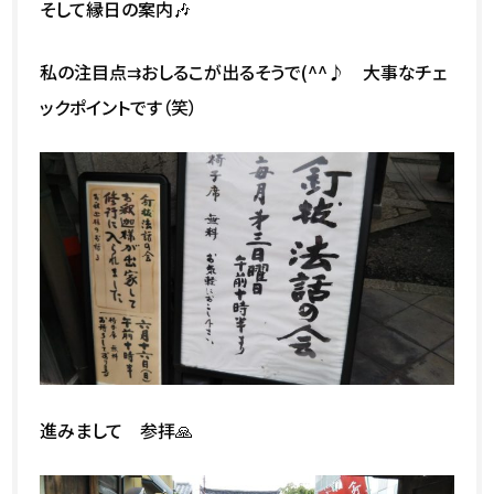
そして縁日の案内🎶
私の注目点⇉おしるこが出るそうで(^^♪ 大事なチェ
ックポイントです（笑）
進みまして 参拝🙏