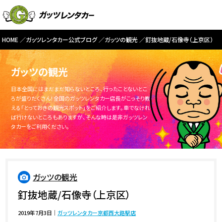
HOME
ガッツレンタカー公式ブログ
ガッツの観光
釘抜地蔵/石像寺（上京区）
ガッツの観光
日本全国にはまだまだ知らないところ、行ったことないとこ
ろが盛りだくさん！全国のガッツレンタカー店長がこっそり教
える「とっておきの観光スポット」をご紹介します。車でなけれ
ば行けないところもありますが、そんな時は是非ガッツレン
タカーをご利用ください。
ガッツの観光
釘抜地蔵/石像寺（上京区）
2019年7月3日
｜
ガッツレンタカー京都西大路駅店