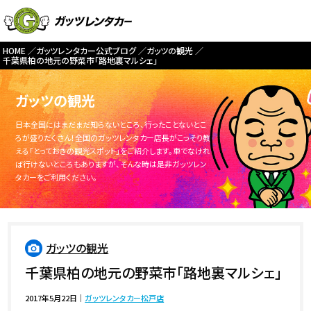
HOME
ガッツレンタカー公式ブログ
ガッツの観光
千葉県柏の地元の野菜市「路地裏マルシェ」
ガッツの観光
日本全国にはまだまだ知らないところ、行ったことないとこ
ろが盛りだくさん！全国のガッツレンタカー店長がこっそり教
える「とっておきの観光スポット」をご紹介します。車でなけれ
ば行けないところもありますが、そんな時は是非ガッツレン
タカーをご利用ください。
ガッツの観光
千葉県柏の地元の野菜市「路地裏マルシェ」
2017年5月22日
｜
ガッツレンタカー松戸店