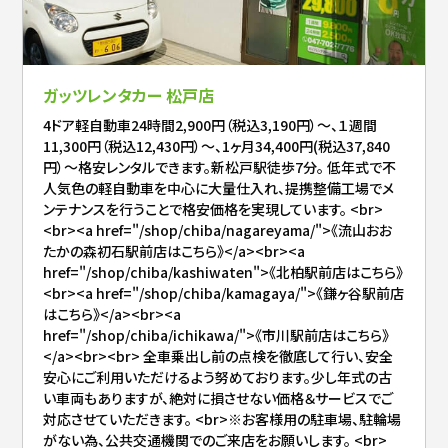
ガッツレンタカー 松戸店
4ドア軽自動車24時間2,900円（税込3,190円）～、１週間
11,300円（税込12,430円）～、1ヶ月34,400円(税込37,840
円）～格安レンタルできます。新松戸駅徒歩7分。 低年式で不
人気色の軽自動車を中心に大量仕入れ、提携整備工場でメ
ンテナンスを行うことで格安価格を実現しています。 <br>
<br><a href="/shop/chiba/nagareyama/">《流山おお
たかの森初石駅前店はこちら》</a><br><a
href="/shop/chiba/kashiwaten">《北柏駅前店はこちら》
<br><a href="/shop/chiba/kamagaya/">《鎌ヶ谷駅前店
はこちら》</a><br><a
href="/shop/chiba/ichikawa/">《市川駅前店はこちら》
</a><br><br> 全車乗出し前の点検を徹底して行い、安全
安心にご利用いただけるよう努めております。少し年式の古
い車両もありますが、絶対に損させない価格＆サービスでご
対応させていただきます。 <br>※お客様用の駐車場、駐輪場
がない為、公共交通機関でのご来店をお願いします。 <br>