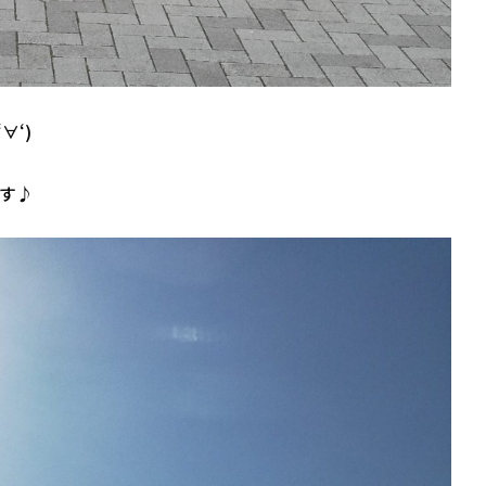
∀‘)
す♪