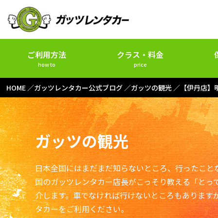
ご利用方法
クラス・料金
how to
price
HOME
ガッツレンタカー公式ブログ
ガッツの観光
【伊丹店】
ガッツの観光
日本全国にはまだまだ知らないところ、行ったこと
国のガッツレンタカー店長がこっそり教える「とっ
介します。車でなければ行けないところもあります
タカーをご利用ください。