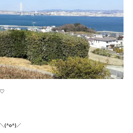
♡
^o^)／