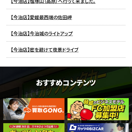
【今治店】塩塚山（高原）へ行って来ました。
【今治店】愛媛最西端の佐田岬
【今治店】今治城のライトアップ
【今治店】密を避けて夜景ドライブ
おすすめコンテンツ