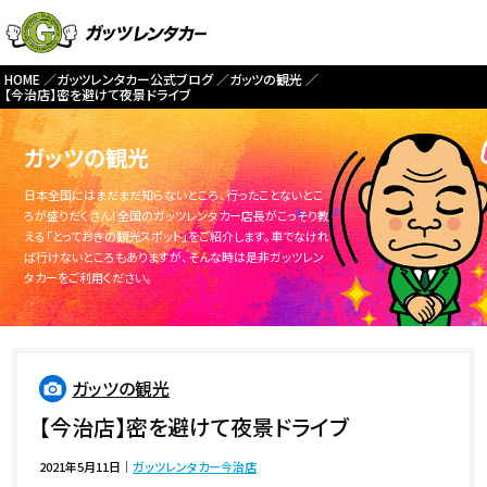
HOME
ガッツレンタカー公式ブログ
ガッツの観光
【今治店】密を避けて夜景ドライブ
ガッツの観光
日本全国にはまだまだ知らないところ、行ったことないとこ
ろが盛りだくさん！全国のガッツレンタカー店長がこっそり教
える「とっておきの観光スポット」をご紹介します。車でなけれ
ば行けないところもありますが、そんな時は是非ガッツレン
タカーをご利用ください。
ガッツの観光
【今治店】密を避けて夜景ドライブ
2021年5月11日
｜
ガッツレンタカー今治店