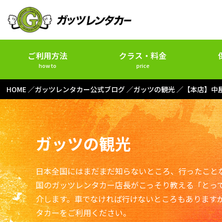
ご利用方法
クラス・料金
how to
price
HOME
ガッツレンタカー公式ブログ
ガッツの観光
【本店】中屋
ガッツの観光
日本全国にはまだまだ知らないところ、行ったこと
国のガッツレンタカー店長がこっそり教える「とっ
介します。車でなければ行けないところもあります
タカーをご利用ください。