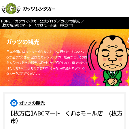
HOME
ガッツレンタカー公式ブログ
ガッツの観光
【枚方店】ABCマート くずはモール店 (枚方市）
ガッツの観光
日本全国にはまだまだ知らないところ、行ったことないとこ
ろが盛りだくさん！全国のガッツレンタカー店長がこっそり教
える「とっておきの観光スポット」をご紹介します。車でなけれ
ば行けないところもありますが、そんな時は是非ガッツレン
タカーをご利用ください。
ガッツの観光
【枚方店】ABCマート くずはモール店 (枚方
市）