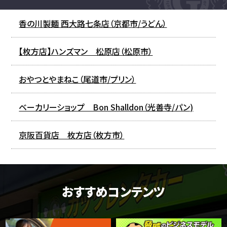
香の川製麺 西大路七条店（京都市/うどん）
【枚方店】ハンズマン 松原店（松原市）
おやつとやまねこ（尾道市/プリン）
ベーカリーショップ Bon Shalldon（光善寺/パン)
京阪百貨店 枚方店（枚方市）
おすすめコンテンツ