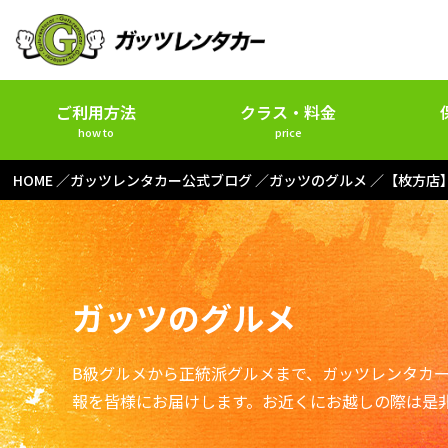
ご利用方法
クラス・料金
how to
price
HOME
ガッツレンタカー公式ブログ
ガッツのグルメ
【枚方店
ガッツのグルメ
B級グルメから正統派グルメまで、ガッツレンタカ
報を皆様にお届けします。お近くにお越しの際は是