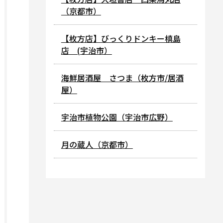
（京都市）
【枚方店】びっくりドンキー槙島
店 (宇治市）
海鮮居酒屋 さつま（枚方市/居酒
屋）
宇治市植物公園（宇治市広野）
月の蔵人（京都市）