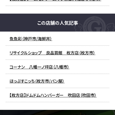
この店舗の人気記事
魚魚彩（神戸市/海鮮丼）
リサイクルショップ 良品買館 枚方店（枚方市）
コーナン 八幡一ノ坪店（八幡市）
ほっぷすこっち（枚方市/パン屋）
【枚方店】ドムドムハンバーガー 吹田店（吹田市）