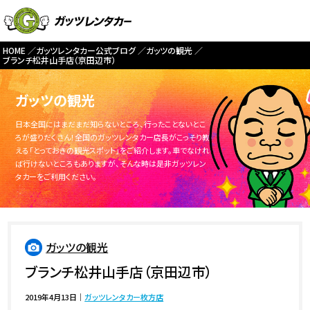
HOME
ガッツレンタカー公式ブログ
ガッツの観光
ブランチ松井山手店（京田辺市）
ガッツの観光
日本全国にはまだまだ知らないところ、行ったことないとこ
ろが盛りだくさん！全国のガッツレンタカー店長がこっそり教
える「とっておきの観光スポット」をご紹介します。車でなけれ
ば行けないところもありますが、そんな時は是非ガッツレン
タカーをご利用ください。
ガッツの観光
ブランチ松井山手店（京田辺市）
2019年4月13日
｜
ガッツレンタカー枚方店