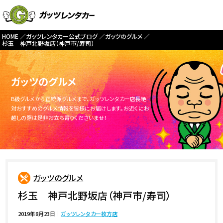
HOME
ガッツレンタカー公式ブログ
ガッツのグルメ
杉玉 神戸北野坂店（神戸市/寿司）
ガッツのグルメ
B級グルメから正統派グルメまで、ガッツレンタカー店長絶
対おすすめのグルメ情報を皆様にお届けします。お近くにお
越しの際は是非お立ち寄りくださいませ！
ガッツのグルメ
杉玉 神戸北野坂店（神戸市/寿司）
2019年8月23日
｜
ガッツレンタカー枚方店