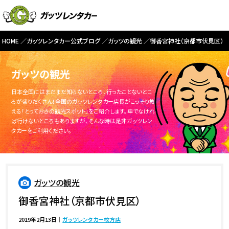
HOME
ガッツレンタカー公式ブログ
ガッツの観光
御香宮神社（京都市伏見区）
ガッツの観光
日本全国にはまだまだ知らないところ、行ったことないとこ
ろが盛りだくさん！全国のガッツレンタカー店長がこっそり教
える「とっておきの観光スポット」をご紹介します。車でなけれ
ば行けないところもありますが、そんな時は是非ガッツレン
タカーをご利用ください。
ガッツの観光
御香宮神社（京都市伏見区）
2019年2月13日
｜
ガッツレンタカー枚方店