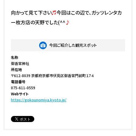
向かって見て下さい
♬
今回はこの辺で、ガッツレンタカ
ー枚方店の天野でした(^^
♪
今回ご紹介した観光スポット
名称
御香宮神社
所在地
〒612-8039 京都府京都市伏見区御香宮門前町１７４
電話番号
075-611-0559
Webサイト
https://gokounomiya.kyoto.jp/