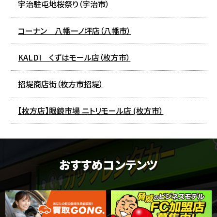
宇治駐屯地桜祭り（宇治市）
コーナン 八幡一ノ坪店（八幡市）
KALDI くずはモール店（枚方市）
招堤商店街（枚方市招堤）
【枚方店】眼鏡市場 ニトリモール店 (枚方市）
おすすめコンテンツ