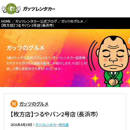
HOME
ガッツレンタカー公式ブログ
ガッツのグルメ
【枚方店】つるやパン2号店（長浜市）
ガッツのグルメ
B級グルメから正統派グルメまで、ガッツレンタカー店長絶
対おすすめのグルメ情報を皆様にお届けします。お近くにお
越しの際は是非お立ち寄りくださいませ！
ガッツのグルメ
【枚方店】つるやパン2号店（長浜市）
2021年4月19日
｜
ガッツレンタカー枚方店