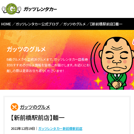
HOME
ガッツレンタカー公式ブログ
ガッツのグルメ
【新前橋駅前店】麺一
ガッツのグルメ
B級グルメから正統派グルメまで、ガッツレンタカー店長絶
対おすすめのグルメ情報を皆様にお届けします。お近くにお
越しの際は是非お立ち寄りくださいませ！
ガッツのグルメ
【新前橋駅前店】麺一
2022年12月19日
｜
ガッツレンタカー新前橋駅前店