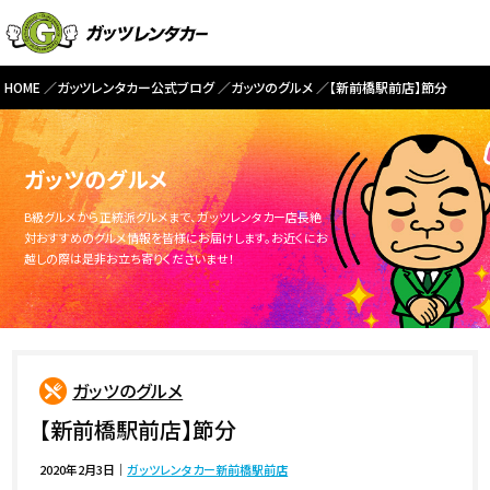
HOME
ガッツレンタカー公式ブログ
ガッツのグルメ
【新前橋駅前店】節分
ガッツのグルメ
B級グルメから正統派グルメまで、ガッツレンタカー店長絶
対おすすめのグルメ情報を皆様にお届けします。お近くにお
越しの際は是非お立ち寄りくださいませ！
ガッツのグルメ
【新前橋駅前店】節分
2020年2月3日
｜
ガッツレンタカー新前橋駅前店