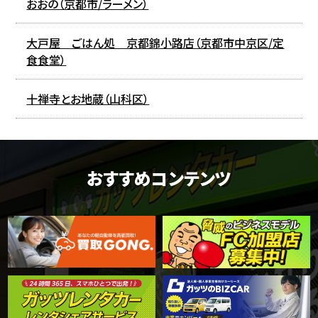
おおの（京都市/ラーメン）
大戸屋 ごはん処 京都錦小路店（京都市中京区/定
食食堂）
十禅寺とお地蔵（山科区）
おすすめコンテンツ