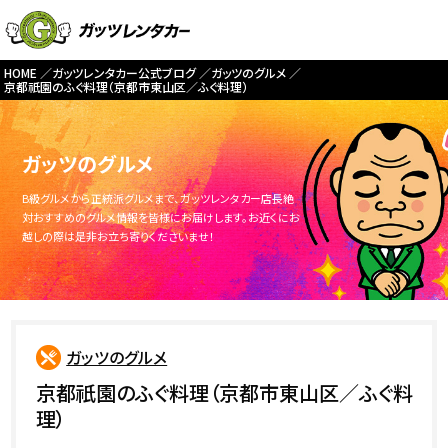
HOME
ガッツレンタカー公式ブログ
ガッツのグルメ
京都祇園のふぐ料理（京都市東山区／ふぐ料理）
ガッツのグルメ
B級グルメから正統派グルメまで、ガッツレンタカー店長絶
対おすすめのグルメ情報を皆様にお届けします。お近くにお
越しの際は是非お立ち寄りくださいませ！
ガッツのグルメ
京都祇園のふぐ料理（京都市東山区／ふぐ料
理）