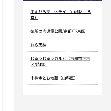
すえひろ亭 ∞テイ （山科区／食
堂）
御所の内児童公園/京都/下京区
わら天神
じゅうじゅうカルビ（京都市下京
区/焼肉）
十禅寺とお地蔵（山科区）