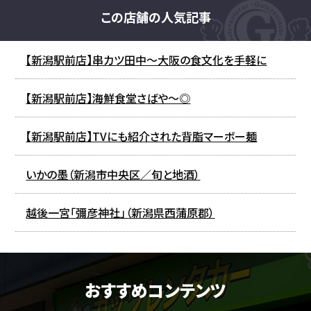
この店舗の人気記事
【新潟駅前店】串カツ田中～大阪の食文化を手軽に
【新潟駅前店】海鮮食堂さばや～◎
【新潟駅前店】TVにも紹介された背脂マーボー麺
いかの墨（新潟市中央区／旬と地酒）
越後一宮「彌彦神社」（新潟県西蒲原郡）
おすすめコンテンツ