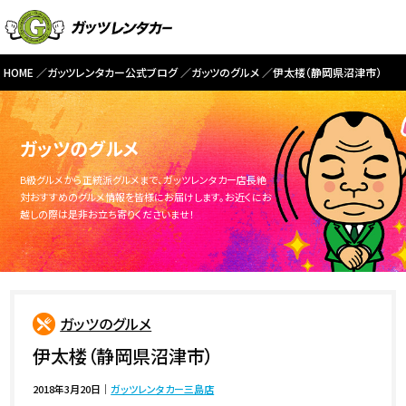
HOME
ガッツレンタカー公式ブログ
ガッツのグルメ
伊太楼（静岡県沼津市）
ガッツのグルメ
B級グルメから正統派グルメまで、ガッツレンタカー店長絶
対おすすめのグルメ情報を皆様にお届けします。お近くにお
越しの際は是非お立ち寄りくださいませ！
ガッツのグルメ
伊太楼（静岡県沼津市）
2018年3月20日
｜
ガッツレンタカー三島店