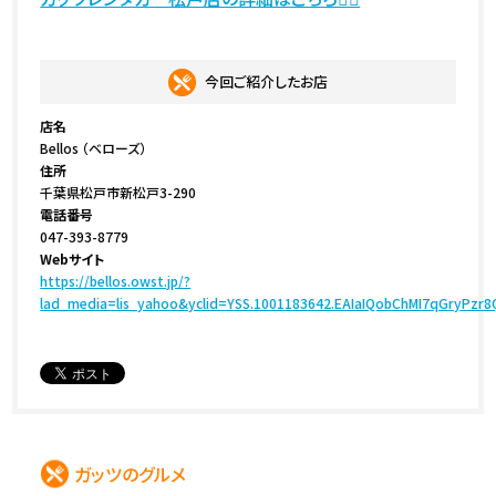
今回ご紹介したお店
店名
Bellos （ベローズ）
住所
千葉県松戸市新松戸3-290
電話番号
047-393-8779
Webサイト
https://bellos.owst.jp/?
lad_media=lis_yahoo&yclid=YSS.1001183642.EAIaIQobChMI7qGryP
ガッツのグルメ