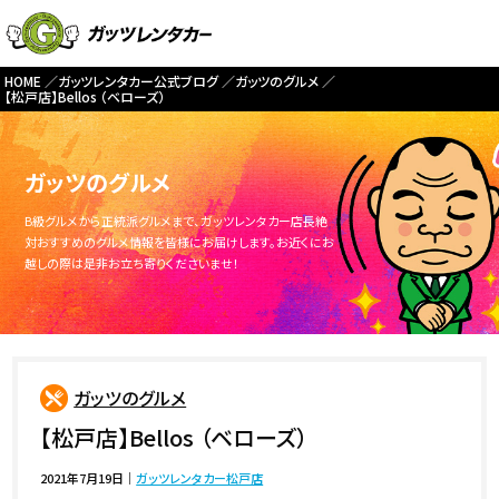
HOME
ガッツレンタカー公式ブログ
ガッツのグルメ
【松戸店】Bellos （ベローズ）
ガッツのグルメ
B級グルメから正統派グルメまで、ガッツレンタカー店長絶
対おすすめのグルメ情報を皆様にお届けします。お近くにお
越しの際は是非お立ち寄りくださいませ！
ガッツのグルメ
【松戸店】Bellos （ベローズ）
2021年7月19日
｜
ガッツレンタカー松戸店