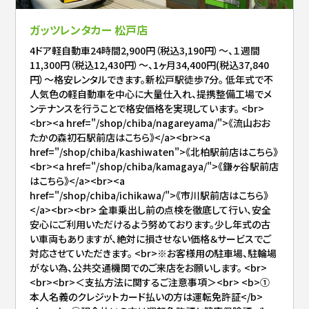
ガッツレンタカー 松戸店
4ドア軽自動車24時間2,900円（税込3,190円）～、１週間
11,300円（税込12,430円）～、1ヶ月34,400円(税込37,840
円）～格安レンタルできます。新松戸駅徒歩7分。 低年式で不
人気色の軽自動車を中心に大量仕入れ、提携整備工場でメ
ンテナンスを行うことで格安価格を実現しています。 <br>
<br><a href="/shop/chiba/nagareyama/">《流山おお
たかの森初石駅前店はこちら》</a><br><a
href="/shop/chiba/kashiwaten">《北柏駅前店はこちら》
<br><a href="/shop/chiba/kamagaya/">《鎌ヶ谷駅前店
はこちら》</a><br><a
href="/shop/chiba/ichikawa/">《市川駅前店はこちら》
</a><br><br> 全車乗出し前の点検を徹底して行い、安全
安心にご利用いただけるよう努めております。少し年式の古
い車両もありますが、絶対に損させない価格＆サービスでご
対応させていただきます。 <br>※お客様用の駐車場、駐輪場
がない為、公共交通機関でのご来店をお願いします。 <br>
<br><br>＜支払方法に関するご注意事項＞<br> <b>①
本人名義のクレジットカード払いの方は運転免許証</b>