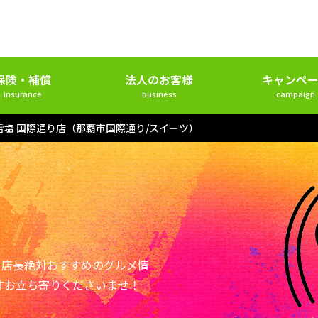
保険・補償
法人のお客様
キャンペー
insurance
business
campaign
雪塩 国際通り店（那覇市国際通り/スイーツ）
ー店長絶対おすすめのグルメ情
非お立ち寄りくださいませ！