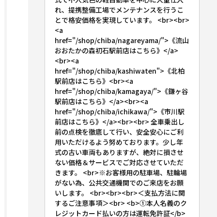
れ、提携整備工場でメンテナンスを行うこ
とで格安価格を実現しています。 <br><br>
<a
href="/shop/chiba/nagareyama/">《流山
おおたかの森初石駅前店はこちら》</a>
<br><a
href="/shop/chiba/kashiwaten">《北柏
駅前店はこちら》<br><a
href="/shop/chiba/kamagaya/">《鎌ヶ谷
駅前店はこちら》</a><br><a
href="/shop/chiba/ichikawa/">《市川駅
前店はこちら》</a><br><br> 全車乗出し
前の点検を徹底して行い、安全安心にご利
用いただけるよう努めております。少し年
式の古い車両もありますが、絶対に損させ
ない価格＆サービスでご対応させていただ
きます。 <br>※お客様用の駐車場、駐輪場
がない為、公共交通機関でのご来店をお願
いします。 <br><br><br>＜支払方法に関
するご注意事項＞<br> <b>①本人名義のク
レジットカード払いの方は運転免許証</b>