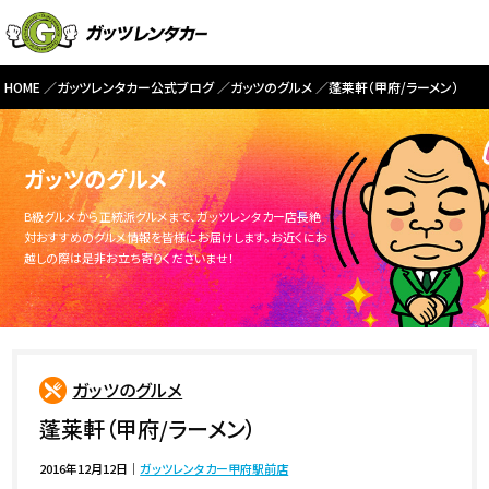
HOME
ガッツレンタカー公式ブログ
ガッツのグルメ
蓬莱軒（甲府/ラーメン）
ガッツのグルメ
B級グルメから正統派グルメまで、ガッツレンタカー店長絶
対おすすめのグルメ情報を皆様にお届けします。お近くにお
越しの際は是非お立ち寄りくださいませ！
ガッツのグルメ
蓬莱軒（甲府/ラーメン）
2016年12月12日
｜
ガッツレンタカー甲府駅前店