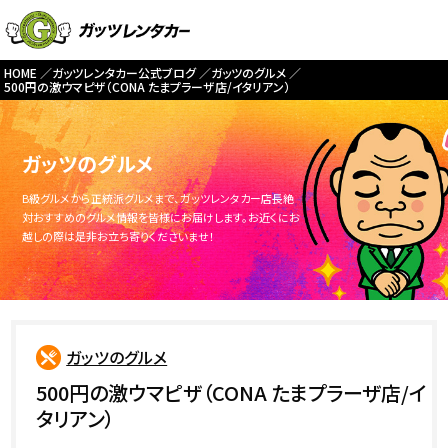
HOME
ガッツレンタカー公式ブログ
ガッツのグルメ
500円の激ウマピザ（CONA たまプラーザ店/イタリアン）
ガッツのグルメ
B級グルメから正統派グルメまで、ガッツレンタカー店長絶
対おすすめのグルメ情報を皆様にお届けします。お近くにお
越しの際は是非お立ち寄りくださいませ！
ガッツのグルメ
500円の激ウマピザ（CONA たまプラーザ店/イ
タリアン）