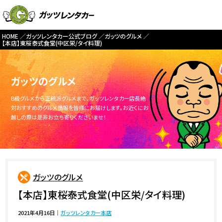
HOME
ガッツレンタカー公式ブログ
ガッツのグルメ
【本店】東桜泰式食堂(中区栄/タイ料理)
ガッツのグルメ
B級グルメから正統派グルメまで、ガッツレンタカー店長絶
対おすすめのグルメ情報を皆様にお届けします。お近くにお
越しの際は是非お立ち寄りくださいませ！
ガッツのグルメ
【本店】東桜泰式食堂(中区栄/タイ料理)
2021年4月16日
｜
ガッツレンタカー本店