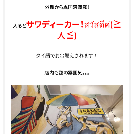
外観から異国感満載！
サワディーカー！
สวัสดีค่(≧
入ると
人≦)
タイ語でお出迎えされます！
店内も謎の雰囲気。。。