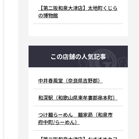
【第二阪和泉大津店】太地町くじら
の博物館
この店舗の人気記事
中井春風堂（奈良県吉野郡）
和深駅（和歌山県東牟婁郡串本町）
つけ麺らーめん 麺家昴（和泉市
府中町/らーめん）