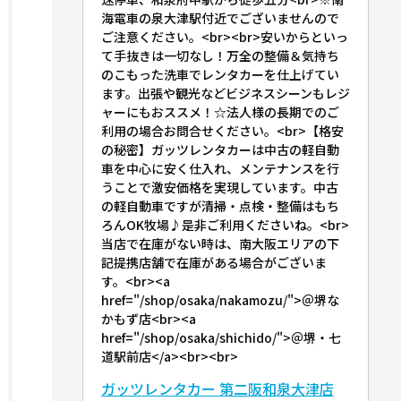
海電車の泉大津駅付近でございませんので
ご注意ください。<br><br>安いからといっ
て手抜きは一切なし！万全の整備＆気持ち
のこもった洗車でレンタカーを仕上げてい
ます。出張や観光などビジネスシーンもレジ
ャーにもおススメ！☆法人様の長期でのご
利用の場合お問合せください。<br>【格安
の秘密】ガッツレンタカーは中古の軽自動
車を中心に安く仕入れ、メンテナンスを行
うことで激安価格を実現しています。中古
の軽自動車ですが清掃・点検・整備はもち
ろんOK牧場♪是非ご利用くださいね。<br>
当店で在庫がない時は、南大阪エリアの下
記提携店舗で在庫がある場合がございま
す。<br><a
href="/shop/osaka/nakamozu/">＠堺な
かもず店<br><a
href="/shop/osaka/shichido/">＠堺・七
道駅前店</a><br><br>
ガッツレンタカー 第二阪和泉大津店