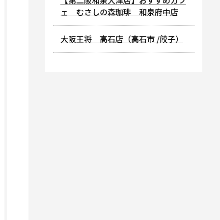
【第二阪和泉大津店】おすすめカフ
ェ むさしの森珈琲 和泉府中店
大阪王将 高石店（高石市 /餃子）