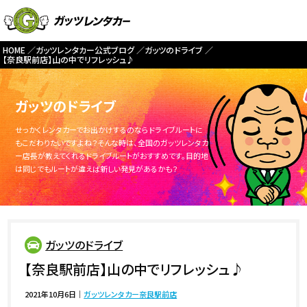
HOME
ガッツレンタカー公式ブログ
ガッツのドライブ
【奈良駅前店】山の中でリフレッシュ♪
ガッツのドライブ
せっかくレンタカーでお出かけするのならドライブルートに
もこだわりたいですよね？そんな時は、全国のガッツレンタカ
ー店長が教えてくれるドライブルートがおすすめです。目的地
は同じでもルートが違えば新しい発見があるかも？
ガッツのドライブ
【奈良駅前店】山の中でリフレッシュ♪
2021年10月6日
｜
ガッツレンタカー奈良駅前店