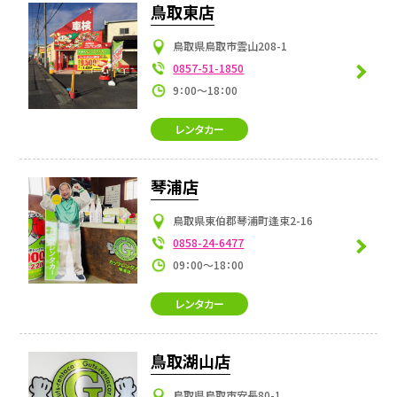
鳥取東店
鳥取県鳥取市雲山208-1
0857-51-1850
9：00～18：00
レンタカー
琴浦店
鳥取県東伯郡琴浦町逢束2-16
0858-24-6477
09：00～18：00
レンタカー
鳥取湖山店
鳥取県鳥取市安長80-1