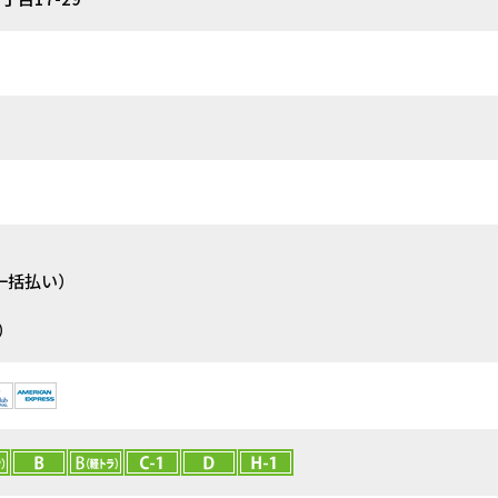
一括払い）
）