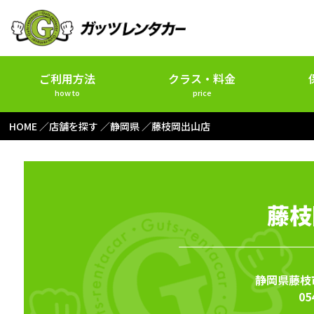
ご利用方法
クラス・料金
how to
price
HOME
店舗を探す
静岡県
藤枝岡出山店
藤枝
静岡県藤枝市
05