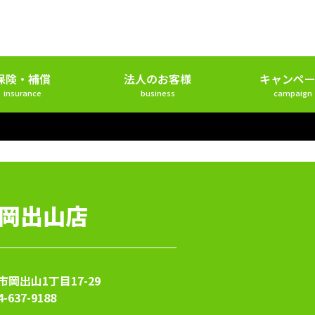
保険・補償
法人のお客様
キャンペー
insurance
business
campaign
岡出山店
岡出山1丁目17-29
4-637-9188