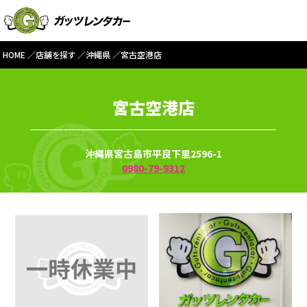
HOME
店舗を探す
沖縄県
宮古空港店
宮古空港店
沖縄県宮古島市平良下里2596-1
0980-79-9312