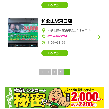
レンタカー
和歌山駅東口店
和歌山県和歌山市太田１丁目２−４
073-488-3754
9：00～19：00
レンタカー
1
2
3
4
5