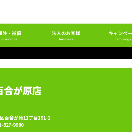
保険・補償
法人のお客様
キャンペー
insurance
business
campaign
百合が原店
百合が原11丁目191-1
1-827-9980