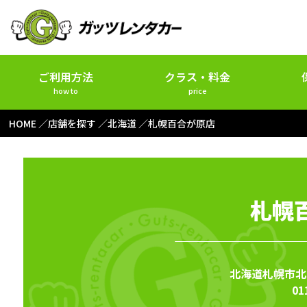
ご利用方法
クラス・料金
how to
price
HOME
店舗を探す
北海道
札幌百合が原店
札幌
北海道札幌市北区
01