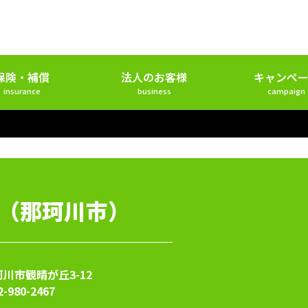
保険・補償
法人のお客様
キャンペー
insurance
business
campaign
（那珂川市）
川市観晴が丘3-12
2-980-2467