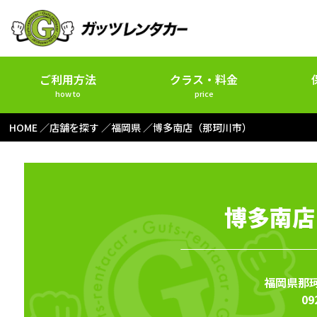
ご利用方法
クラス・料金
how to
price
HOME
店舗を探す
福岡県
博多南店（那珂川市）
博多南店
福岡県那珂
09