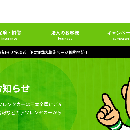
保険・補償
法人のお客様
キャンペー
insurance
business
campaign
お知らせ投稿者
FC加盟店募集ページ稼動開始！
お知らせ
ツレンタカーは日本全国にどん
情報などガッツレンタカーから