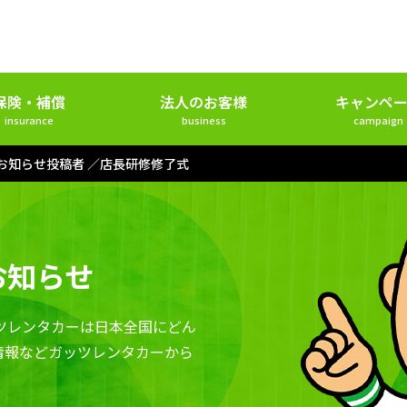
保険・補償
法人のお客様
キャンペー
insurance
business
campaign
 お知らせ投稿者
店長研修修了式
お知らせ
ツレンタカーは日本全国にどん
情報などガッツレンタカーから