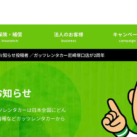
保険・補償
法人のお客様
キャンペー
insurance
business
campaign
 お知らせ投稿者
ガッツレンタカー尼崎塚口店が2周年
お知らせ
ツレンタカーは日本全国にどん
情報などガッツレンタカーから